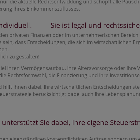
t nur die aktuelle Rechtsentwicklung und schöpft alle Pausch
uerung Ihres Einkommenszuflusses.
individuell. Sie ist legal und rechtssiche
i den privaten Finanzen oder im unternehmerischen Bereich
s sein, dass Entscheidungen, die sich im wirtschaftlichen E
sen.
ich zu gestalten!
spiel Ihren Vermögensaufbau, Ihre Altersvorsorge oder Ihr
ie Rechtsformwahl, die Finanzierung und Ihre Investitions
ilft Ihnen dabei, Ihre wirtschaftlichen Entscheidungen ste
teuerstrategie berücksichtigt dabei auch Ihre Lebensplanung 
nterstützt Sie dabei, Ihre eigene Steuerst
nen eigenständigen kostenpflichtigen Auftrag sondern um e