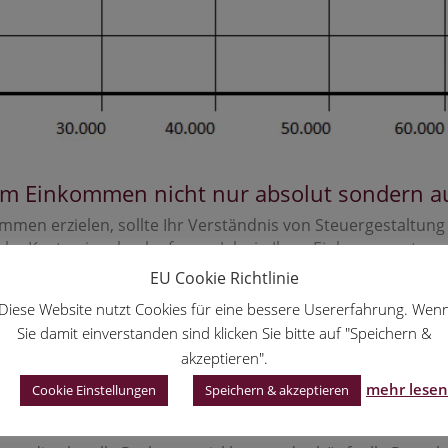
dem Einkommen nicht nur absolut sondern a
men erzielen, sollte Ihr Verständnis von Steuergestaltung 
he Kosten im abgelaufenem Jahr in Ihrer Einkommensteuer
 steuerlichen Überlegungen die folgenden zwei Zielsetzungen
EU Cookie Richtlinie
dem einkommensteuerlichen Spitzensteuersatz versteuern
Diese Website nutzt Cookies für eine bessere Usererfahrung. Wen
Sie damit einverstanden sind klicken Sie bitte auf "Speichern &
nkommenshöhe so zu beeinflussen, dass Sie bei einer Verst
akzeptieren".
ermeiden.
mehr lesen
Cookie Einstellungen
Speichern & akzeptieren
teuerstrategie!