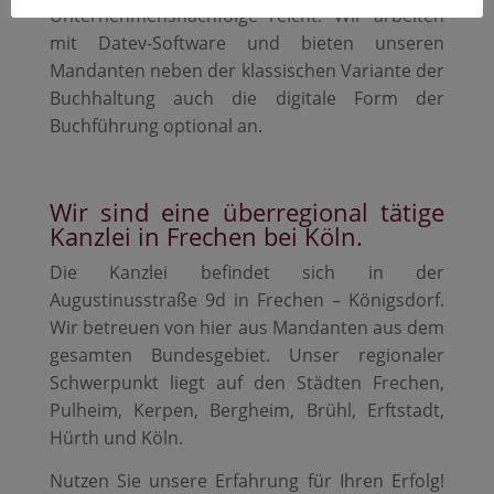
Unternehmensnachfolge reicht. Wir arbeiten
mit Datev-Software und bieten unseren
Mandanten neben der klassischen Variante der
Buchhaltung auch die digitale Form der
Buchführung optional an.
Wir sind eine überregional tätige
Kanzlei in Frechen bei Köln.
Die Kanzlei befindet sich in der
Augustinusstraße 9d in Frechen – Königsdorf.
Wir betreuen von hier aus Mandanten aus dem
gesamten Bundesgebiet. Unser regionaler
Schwerpunkt liegt auf den Städten Frechen,
Pulheim, Kerpen, Bergheim, Brühl, Erftstadt,
Hürth und Köln.
Nutzen Sie unsere Erfahrung für Ihren Erfolg!