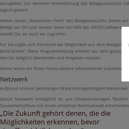
abzugeben. Zur weiteren Vereinfachung des Belegaustauschs habe
täglich geleert.
Neben dieser „klassischen Form“ des Belegaustauschs bieten wir
Belege vor Ort und senden diese mit Hilfe der DATEV-Software ver
sowohl Sie, als auch wir zugreifen.
Für Sie ergibt sich hierdurch die Möglichkeit aus dem Belegbild 
Bank-Online“. Diese Programmlösung erkennt aus dem gescannten
den Sie lediglich überprüfen und freigeben müssen.
Gerne lassen wir Ihnen hierzu weitere Informationen zukommen.
Netzwerk
Aufgrund unserer jahrelangen Branchenzugehörigkeit können wir 
Dieses Netzwerk ermöglicht es uns situationsbezogen flexible
Zusammenschluss mit einem einzelnen Rechtsanwalt entschieden
„Die Zukunft gehört denen, die die
Möglichkeiten erkennen, bevor