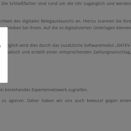
t. Die Schließfächer sind rund um die Uhr zugänglich und werden
keit des digitalen Belegaustauschs an. Hierzu scannen Sie Ihre
e bleiben bei Ihnen. Auf die so digitalisierten Unterlagen können
n. Möglich wird dies durch das zusätzliche Softwaremodul „DATEV-
n
tomatisch und erstellt einen entsprechenden Zahlungsvorschlag,
en bestehendes Expertennetzwerk zugreifen.
ner zu agieren. Daher haben wir uns auch bewusst gegen einen