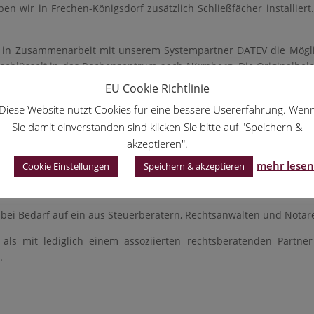
n wir in Frechen-Königsdorf zusätzlich Schließfächer installier
 in Zusammenarbeit mit unserem Systempartner DATEV die Möglich
schlüsselt in das Rechenzentrum nach Nürnberg. Die Originalbeleg
EU Cookie Richtlinie
der gescannten Belege Überweisungsträger und -listen zu erstelle
Diese Website nutzt Cookies für eine bessere Usererfahrung. Wen
 Beleg die hierzu erforderlichen Überweisungsinformationen au
Sie damit einverstanden sind klicken Sie bitte auf "Speichern &
akzeptieren".
mehr lesen
Cookie Einstellungen
Speichern & akzeptieren
bei Bedarf auf ein aus Steuerberatern, Rechtsanwälten und Notar
r als mit lediglich einem assoziierten rechtsberatenden Part
.